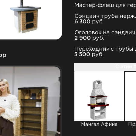
Мастер-флеш для ге
Сэндвич труба нерж.
6
300
руб.
Оголовок на сэндвич
2
900
руб.
Переходник с трубы Д
3
500
руб.
ор
С этим 
Пр
Мангал Афина