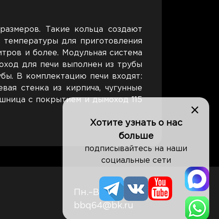
размеров. Такие кольца создают
ю температуры для приготовления
итров и более. Модульная система
оход для печи выполнен из трубы
убы. В комплектацию печи входят:
вая стенка из кирпича, чугунные
ешница с покрытием и дымоход 115
×
Хотите узнать о нас
больше
подписывайтесь на наши
социальные сети
Пн.–Вс. 8:00–20:00
bbq64@bk.ru