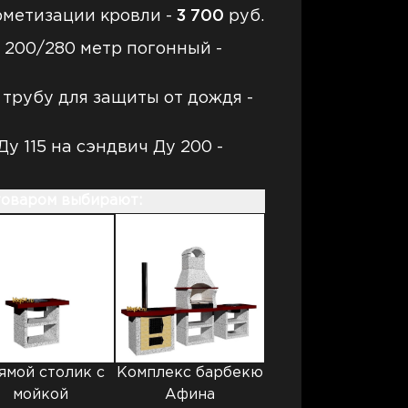
рметизации кровли -
3
700
руб.
 200/280 метр погонный -
 трубу для защиты от дождя -
у 115 на сэндвич Ду 200 -
товаром выбирают:
ямой столик с
Комплекс барбекю
мойкой
Афина