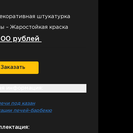
Декоративная штукатурка
ы – Жаростойкая краска
 100 рублей
аказать
я информация:
ечи под казан
тации печей-барбекю
плектация: