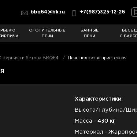
bbq64@bk.ru
+7(987)325-12-26
АРБЕКЮ
ОТОПИТЕЛЬНЫЕ
БАННЫЕ
БЕСЕД
КИРПИЧА
ПЕЧИ
ПЕЧИ
С БАРБ
O-кирпича и бетона BBQ64
Печь под казан пристенная
ая
Характеристики:
Высота/Глубина/Ши
Масса -
430
кг
Материал - Жаропро