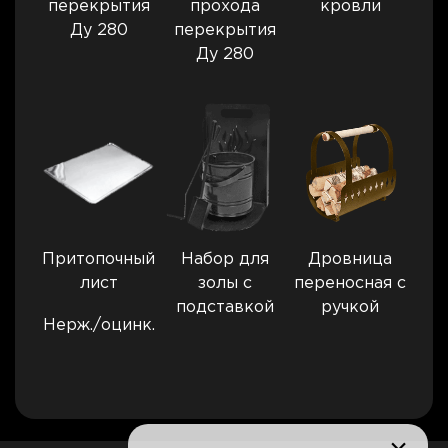
перекрытия
прохода
кровли
Ду 280
перекрытия
Ду 280
Притопочный
Набор для
Дровница
лист
золы с
переносная с
подставкой
ручкой
Нерж./оцинк.