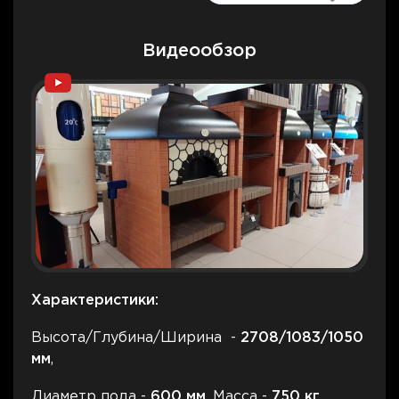
Видеообзор
Характеристики:
Высота/Глубина/Ширина -
2708
/1083/1050
мм
,
Диаметр пода -
600
мм
, Масса -
75
0
кг,